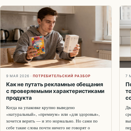
9 МАЯ 2026
·
ПОТРЕБИТЕЛЬСКИЙ РАЗБОР
7 
Как не путать рекламные обещания
П
с проверяемыми характеристиками
т
продукта
с
Когда на упаковке крупно выведено
Дв
«натуральный», «премиум» или «для здоровья»,
ср
хочется верить — и это нормально. Но сами по
вы
себе такие слова почти ничего не говорят о
пе