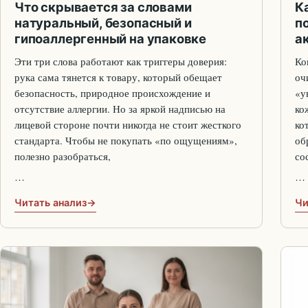
Что скрывается за словами
К
натуральный, безопасный и
п
гипоаллергенный на упаковке
а
Эти три слова работают как триггеры доверия:
Ко
рука сама тянется к товару, который обещает
оч
безопасность, природное происхождение и
«у
отсутствие аллергии. Но за яркой надписью на
ко
лицевой стороне почти никогда не стоит жесткого
ко
стандарта. Чтобы не покупать «по ощущениям»,
об
полезно разобраться,
со
…
…
Читать анализ
Чи