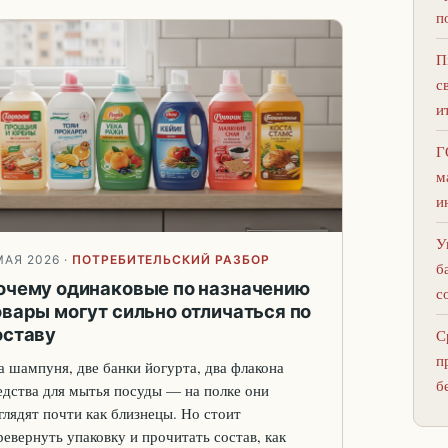
п
П
с
и
Г
м
и
У
МАЯ 2026
·
ПОТРЕБИТЕЛЬСКИЙ РАЗБОР
б
очему одинаковые по назначению
с
овары могут сильно отличаться по
оставу
С
п
а шампуня, две банки йогурта, два флакона
б
едства для мытья посуды — на полке они
глядят почти как близнецы. Но стоит
ревернуть упаковку и прочитать состав, как