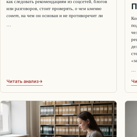
как следовать рекомендациям из соцсетей, блогов
П
или разговоров, стоит проверять,
о чем именно
совет
, на чем он основан и не противоречит ли
Ко
…
по
че
ре
де
ст
«з
…
Читать анализ
Чи