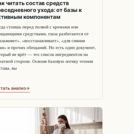
ак читать состав средств
овседневного ухода: от базы к
ктивным компонентам
гда стоишь перед полкой с кремами или
ищающими средствами, глаза разбегаются от
влажняет», «восстанавливает», «для сияния
жи» и прочих обещаний. Но есть один документ,
торый не врёт — это список ингредиентов на
ратной стороне. Освоив базовую логику чтения
става, вы
тать анализ