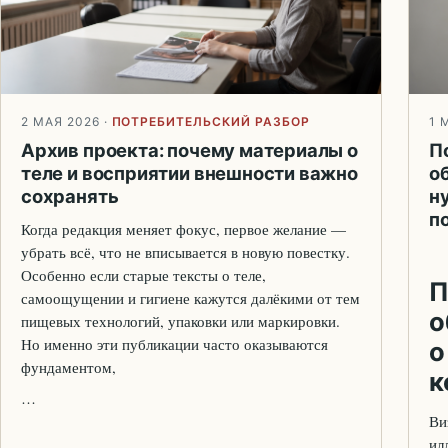
2 МАЯ 2026
·
ПОТРЕБИТЕЛЬСКИЙ РАЗБОР
1 
Архив проекта: почему материалы о
П
теле и восприятии внешности важно
о
сохранять
н
п
Когда редакция меняет фокус, первое желание —
убрать всё, что не вписывается в новую повестку.
Особенно если старые тексты о теле,
П
самоощущении и гигиене кажутся далёкими от тем
о
пищевых технологий, упаковки или маркировки.
Но именно эти публикации часто оказываются
о
фундаментом,
к
…
Ви
ил