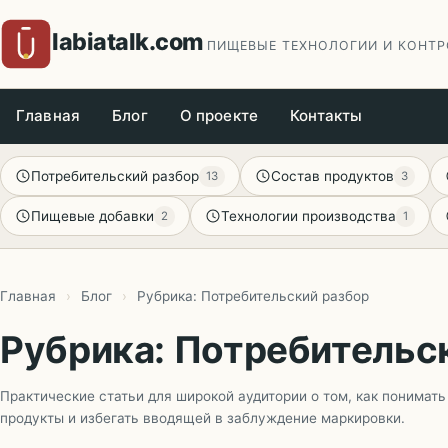
Перейти
labiatalk.com
к
ПИЩЕВЫЕ ТЕХНОЛОГИИ И КОНТР
содержимому
Главная
Блог
О проекте
Контакты
Потребительский разбор
Состав продуктов
13
3
Пищевые добавки
Технологии производства
2
1
Главная
›
Блог
›
Рубрика: Потребительский разбор
Рубрика: Потребительс
Практические статьи для широкой аудитории о том, как понимать
продукты и избегать вводящей в заблуждение маркировки.