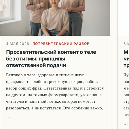
4 МАЯ 2026
·
ПОТРЕБИТЕЛЬСКИЙ РАЗБОР
3 
Просветительский контент о теле
М
без стигмы: принципы
ч
ответственной подачи
т
Разговор о теле, здоровье и гигиене легко
Чу
превращается либо в тревожную лекцию, либо в
по
набор общих фраз. Ответственная подача строится
ма
на другом: на точных формулировках, уважении к
он
читателю и понятной логике, которая помогает
ст
разобраться, а не испугаться. Это особенно важно,
са
ос
…
…