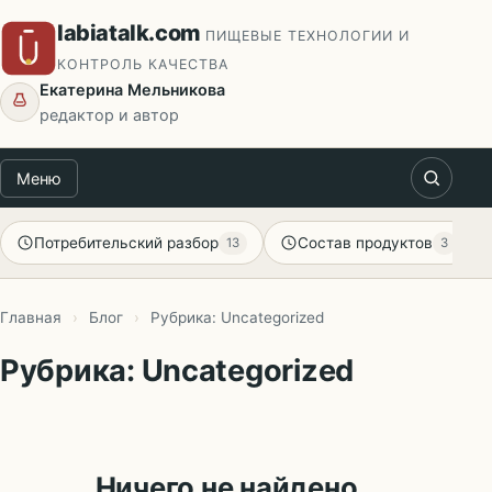
Перейти
labiatalk.com
ПИЩЕВЫЕ ТЕХНОЛОГИИ И
к
КОНТРОЛЬ КАЧЕСТВА
содержимому
Екатерина Мельникова
редактор и автор
Меню
Потребительский разбор
Состав продуктов
13
3
Главная
›
Блог
›
Рубрика: Uncategorized
Рубрика: Uncategorized
Ничего не найдено